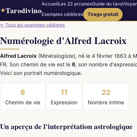
Accueil
Les 22 arcanes
Guide du tarot
Voyan
Tarodivino
✦
Exemples célèbres
Tirage gratuit
← Tous les exemples célèbres
Numérologie d'Alfred Lacroix
Alfred Lacroix
(Minéralogiste), né le 4 février 1863 à 
FR. Son chemin de vie est le
6
, son nombre d'expressi
Voici son portrait numérologique.
6
11
22
Chemin de vie
Expression
Nombre intime
Un aperçu de l'interprétation astrologique