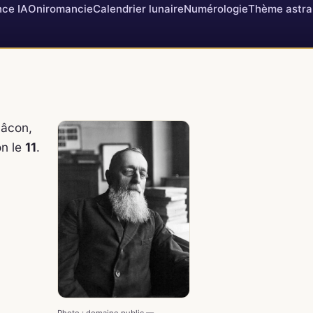
ce IA
Oniromancie
Calendrier lunaire
Numérologie
Thème astra
Mâcon,
on le
11
.