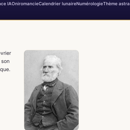
ce IA
Oniromancie
Calendrier lunaire
Numérologie
Thème astra
vrier
, son
ique.