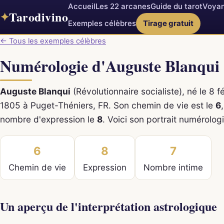
Accueil
Les 22 arcanes
Guide du tarot
Voyan
Tarodivino
✦
Exemples célèbres
Tirage gratuit
← Tous les exemples célèbres
Numérologie d'Auguste Blanqui
Auguste Blanqui
(Révolutionnaire socialiste), né le 8 fé
1805 à Puget-Théniers, FR. Son chemin de vie est le
6
nombre d'expression le
8
. Voici son portrait numérolog
6
8
7
Chemin de vie
Expression
Nombre intime
Un aperçu de l'interprétation astrologique