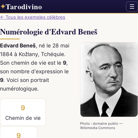
Tarodivino
✦
☰
← Tous les exemples célèbres
Numérologie d'Edvard Beneš
Edvard Beneš
, né le 28 mai
1884 à Kožlany, Tchéquie.
Son chemin de vie est le
9
,
son nombre d'expression le
9
. Voici son portrait
numérologique.
9
Chemin de vie
Photo : domaine public —
Wikimedia Commons
9