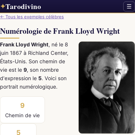
Tarodivino
✦
☰
← Tous les exemples célèbres
Numérologie de Frank Lloyd Wright
Frank Lloyd Wright
, né le 8
juin 1867 à Richland Center,
États-Unis. Son chemin de
vie est le
9
, son nombre
d'expression le
5
. Voici son
portrait numérologique.
9
Chemin de vie
5