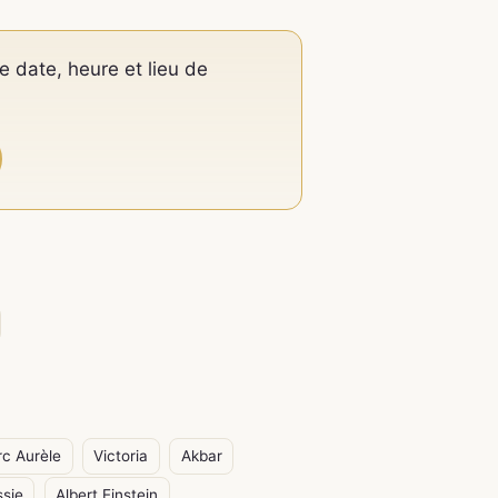
e date, heure et lieu de
c Aurèle
Victoria
Akbar
ssie
Albert Einstein