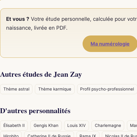
Et vous ?
Votre étude personnelle, calculée pour votr
naissance, livrée en PDF.
Ma numérologie
Autres études de Jean Zay
Thème astral
Thème karmique
Profil psycho-professionnel
D'autres personnalités
Élisabeth II
Gengis Khan
Louis XIV
Charlemagne
Mar
Hirohito
Catherine II de Russie
Rama IX
Nicolas II de Ru