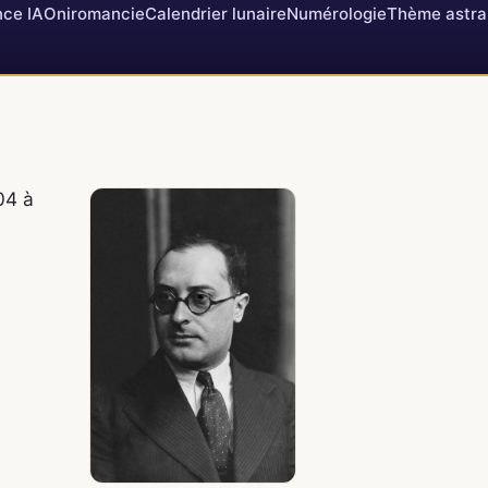
ce IA
Oniromancie
Calendrier lunaire
Numérologie
Thème astra
04 à