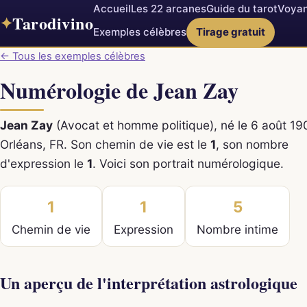
Accueil
Les 22 arcanes
Guide du tarot
Voyan
Tarodivino
✦
Exemples célèbres
Tirage gratuit
← Tous les exemples célèbres
Numérologie de Jean Zay
Jean Zay
(Avocat et homme politique), né le 6 août 19
Orléans, FR. Son chemin de vie est le
1
, son nombre
d'expression le
1
. Voici son portrait numérologique.
1
1
5
Chemin de vie
Expression
Nombre intime
Un aperçu de l'interprétation astrologique