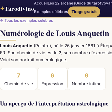
Accueil
Les 22 arcanes
Guide du tarot
Voyan
Tarodivino
✦
Exemples célèbres
Tirage gratuit
← Tous les exemples célèbres
Numérologie de Louis Anquetin
Louis Anquetin
(Peintre), né le 26 janvier 1861 à Étré
FR. Son chemin de vie est le
7
, son nombre d'expressi
Voici son portrait numérologique.
7
6
9
Chemin de vie
Expression
Nombre intime
Un aperçu de l'interprétation astrologique