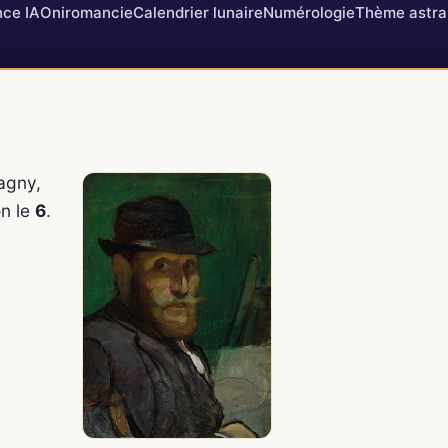
ce IA
Oniromancie
Calendrier lunaire
Numérologie
Thème astra
pagny,
on le
6
.