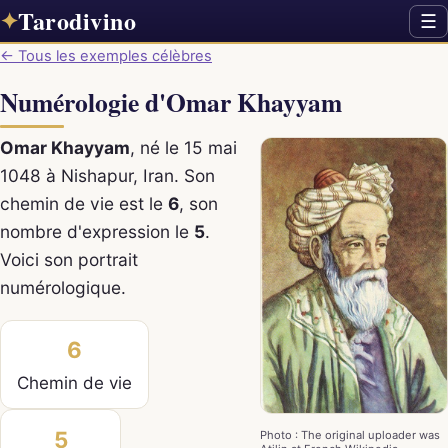
Tarodivino
✦
☰
← Tous les exemples célèbres
Numérologie d'Omar Khayyam
Omar Khayyam
, né le 15 mai
1048 à Nishapur, Iran. Son
chemin de vie est le
6
, son
nombre d'expression le
5
.
Voici son portrait
numérologique.
6
Chemin de vie
5
Photo : The original uploader was