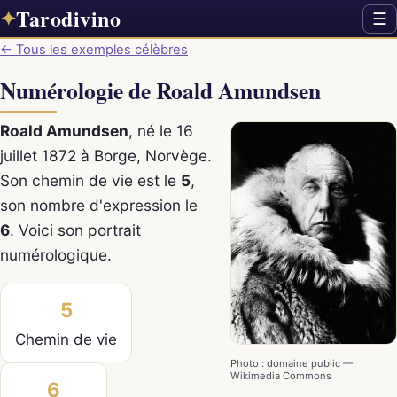
Tarodivino
✦
☰
← Tous les exemples célèbres
Numérologie de Roald Amundsen
Roald Amundsen
, né le 16
juillet 1872 à Borge, Norvège.
Son chemin de vie est le
5
,
son nombre d'expression le
6
. Voici son portrait
numérologique.
5
Chemin de vie
Photo : domaine public —
Wikimedia Commons
6