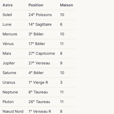
Astre
Position
Maison
Soleil
24° Poissons
10
Lune
14° Sagittaire
6
Mercure
3° Bélier
10
Vénus
17° Bélier
11
Mars
27° Capricorne
8
Jupiter
27° Verseau
9
Saturne
4° Bélier
10
Uranus
1° Vierge R
3
Neptune
8° Taureau
11
Pluton
26° Taureau
11
Nœud Nord
1° Verseau R
8