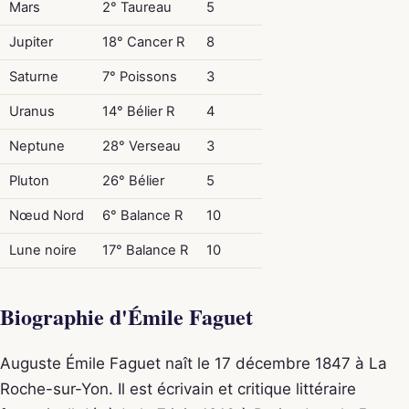
Mars
2° Taureau
5
Jupiter
18° Cancer R
8
Saturne
7° Poissons
3
Uranus
14° Bélier R
4
Neptune
28° Verseau
3
Pluton
26° Bélier
5
Nœud Nord
6° Balance R
10
Lune noire
17° Balance R
10
Biographie d'Émile Faguet
Auguste Émile Faguet naît le 17 décembre 1847 à La
Roche-sur-Yon. Il est écrivain et critique littéraire