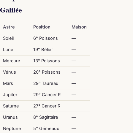
Galilée
Astre
Position
Maison
Soleil
6° Poissons
—
Lune
19° Bélier
—
Mercure
13° Poissons
—
Vénus
20° Poissons
—
Mars
29° Taureau
—
Jupiter
29° Cancer R
—
Saturne
27° Cancer R
—
Uranus
8° Sagittaire
—
Neptune
5° Gémeaux
—