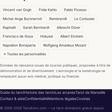
Vincent van Gogh
Frida Kahlo
Pablo Picasso
Michel-Ange Buronarroti
Rembrandt
Le Corbusier
Raphaël
Sarah Bernhardt
Albrecht Dürer
Francisco de Goya
Hokusai
Albert Einstein
Napoléon Bonaparte
Wolfgang Amadeus Mozart
→ Toutes les personnalités
Données de naissance issues de sources publiques, proposées à titre de
démonstration et de divertissement. L'astrologie et la numérologie ne
remplacent aucun avis médical, juridique ou financier.
Guide du tarot
Histoire des tarots
Les arcanes
Tarot de Marseille
Contact & aide
Confidentialité
Mentions légales
Cookies
© 2000–2026 Tarodivino.com — Le tarot divinatoire gratuit depuis