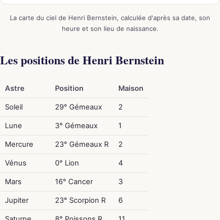
La carte du ciel de Henri Bernstein, calculée d'après sa date, son
heure et son lieu de naissance.
Les positions de Henri Bernstein
Astre
Position
Maison
Soleil
29° Gémeaux
2
Lune
3° Gémeaux
1
Mercure
23° Gémeaux R
2
Vénus
0° Lion
4
Mars
16° Cancer
3
Jupiter
23° Scorpion R
6
Saturne
8° Poissons R
11