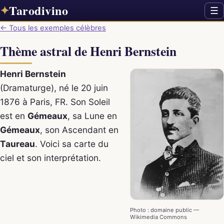
Tarodivino
✦
☰
← Tous les exemples célèbres
Thème astral de Henri Bernstein
Henri Bernstein
(Dramaturge), né le 20 juin
1876 à Paris, FR. Son Soleil
est en
Gémeaux
, sa Lune en
Gémeaux
, son Ascendant en
Taureau
. Voici sa carte du
ciel et son interprétation.
Photo : domaine public —
Wikimedia Commons