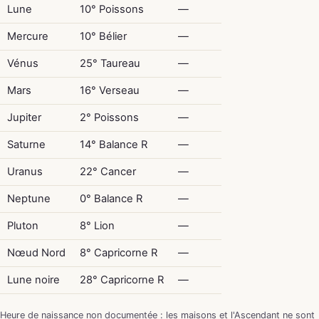
Lune
10° Poissons
—
Mercure
10° Bélier
—
Vénus
25° Taureau
—
Mars
16° Verseau
—
Jupiter
2° Poissons
—
Saturne
14° Balance R
—
Uranus
22° Cancer
—
Neptune
0° Balance R
—
Pluton
8° Lion
—
Nœud Nord
8° Capricorne R
—
Lune noire
28° Capricorne R
—
Heure de naissance non documentée : les maisons et l'Ascendant ne sont