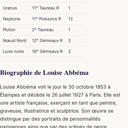
Uranus
11° Taureau R
1
Neptune
11° Poissons R
12
Pluton
2° Taureau
1
Nœud Nord
12° Gémeaux R
2
Lune noire
16° Gémeaux R
2
Biographie de Louise Abbéma
Louise Abbéma voit le jour le 30 octobre 1853 à
Étampes et décède le 26 juillet 1927 à Paris. Elle est
une artiste française, exerçant en tant que peintre,
graveuse, illustratrice et sculptrice. Son œuvre se
distingue par des portraits de personnalités
parisiennes ainsi que par des scènes de genre.