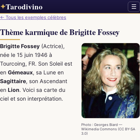
Tarodivino
✦
☰
← Tous les exemples célèbres
Thème karmique de Brigitte Fossey
Brigitte Fossey
(Actrice),
née le 15 juin 1946 à
Tourcoing, FR. Son Soleil est
en
Gémeaux
, sa Lune en
Sagittaire
, son Ascendant
en
Lion
. Voici sa carte du
ciel et son interprétation.
Photo : Georges Biard —
Wikimedia Commons (CC BY-SA
3.0)