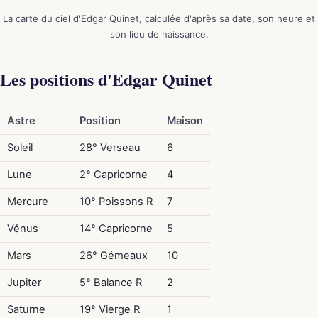
La carte du ciel d'Edgar Quinet, calculée d'après sa date, son heure et
son lieu de naissance.
Les positions d'Edgar Quinet
Astre
Position
Maison
Soleil
28° Verseau
6
Lune
2° Capricorne
4
Mercure
10° Poissons R
7
Vénus
14° Capricorne
5
Mars
26° Gémeaux
10
Jupiter
5° Balance R
2
Saturne
19° Vierge R
1