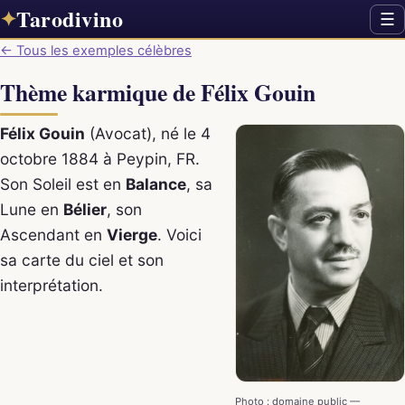
Tarodivino
✦
☰
← Tous les exemples célèbres
Thème karmique de Félix Gouin
Félix Gouin
(Avocat), né le 4
octobre 1884 à Peypin, FR.
Son Soleil est en
Balance
, sa
Lune en
Bélier
, son
Ascendant en
Vierge
. Voici
sa carte du ciel et son
interprétation.
Photo : domaine public —