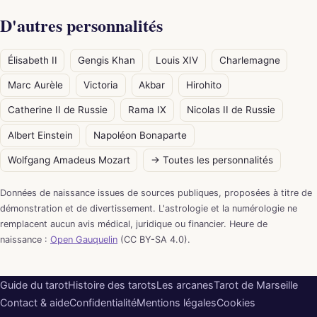
D'autres personnalités
Élisabeth II
Gengis Khan
Louis XIV
Charlemagne
Marc Aurèle
Victoria
Akbar
Hirohito
Catherine II de Russie
Rama IX
Nicolas II de Russie
Albert Einstein
Napoléon Bonaparte
Wolfgang Amadeus Mozart
→ Toutes les personnalités
Données de naissance issues de sources publiques, proposées à titre de
démonstration et de divertissement. L'astrologie et la numérologie ne
remplacent aucun avis médical, juridique ou financier. Heure de
naissance :
Open Gauquelin
(CC BY-SA 4.0).
Guide du tarot
Histoire des tarots
Les arcanes
Tarot de Marseille
Contact & aide
Confidentialité
Mentions légales
Cookies