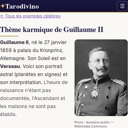
Tarodivino
✦
☰
← Tous les exemples célèbres
Thème karmique de Guillaume II
Guillaume II
, né le 27 janvier
1859 à palais du Kronprinz,
Allemagne. Son Soleil est en
Verseau
. Voici son portrait
astral (planètes en signes) et
son interprétation.
L'heure de
naissance n'étant pas
documentée, l'Ascendant et
les maisons ne sont pas
établis.
Photo : domaine public —
Wikimedia Commons