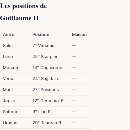
Les positions de
Guillaume II
Astre
Position
Maison
Soleil
7° Verseau
—
Lune
25° Scorpion
—
Mercure
13° Capricorne
—
Vénus
24° Sagittaire
—
Mars
27° Poissons
—
Jupiter
12° Gémeaux R
—
Saturne
9° Lion R
—
Uranus
29° Taureau R
—