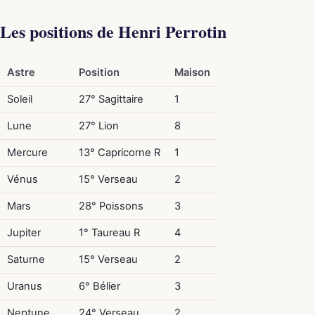
Les positions de Henri Perrotin
Astre
Position
Maison
Soleil
27° Sagittaire
1
Lune
27° Lion
8
Mercure
13° Capricorne R
1
Vénus
15° Verseau
2
Mars
28° Poissons
3
Jupiter
1° Taureau R
4
Saturne
15° Verseau
2
Uranus
6° Bélier
3
Neptune
24° Verseau
2