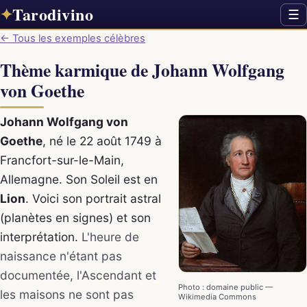
Tarodivino
✦
☰
← Tous les exemples célèbres
Thème karmique de Johann Wolfgang
von Goethe
Johann Wolfgang von
Goethe
, né le 22 août 1749 à
Francfort-sur-le-Main,
Allemagne. Son Soleil est en
Lion
. Voici son portrait astral
(planètes en signes) et son
interprétation.
L'heure de
naissance n'étant pas
documentée, l'Ascendant et
Photo : domaine public —
les maisons ne sont pas
Wikimedia Commons