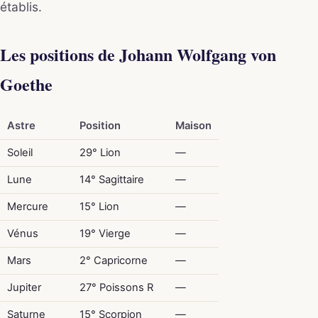
établis.
Les positions de Johann Wolfgang von
Goethe
Astre
Position
Maison
Soleil
29° Lion
—
Lune
14° Sagittaire
—
Mercure
15° Lion
—
Vénus
19° Vierge
—
Mars
2° Capricorne
—
Jupiter
27° Poissons R
—
Saturne
15° Scorpion
—