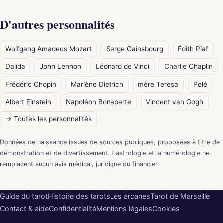
D'autres personnalités
Wolfgang Amadeus Mozart
Serge Gainsbourg
Édith Piaf
Dalida
John Lennon
Léonard de Vinci
Charlie Chaplin
Frédéric Chopin
Marlène Dietrich
mère Teresa
Pelé
Albert Einstein
Napoléon Bonaparte
Vincent van Gogh
→ Toutes les personnalités
Données de naissance issues de sources publiques, proposées à titre de
démonstration et de divertissement. L'astrologie et la numérologie ne
remplacent aucun avis médical, juridique ou financier.
Guide du tarot
Histoire des tarots
Les arcanes
Tarot de Marseille
Contact & aide
Confidentialité
Mentions légales
Cookies