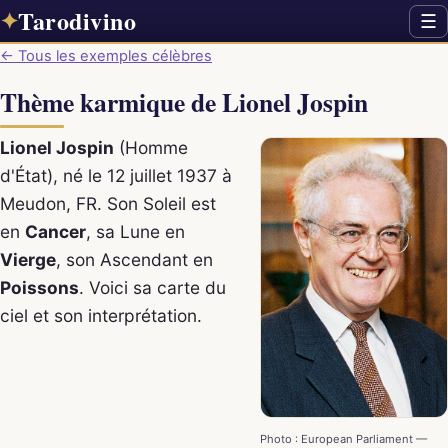
Tarodivino
✦
☰
← Tous les exemples célèbres
Thème karmique de Lionel Jospin
Lionel Jospin
(Homme
d'État), né le 12 juillet 1937 à
Meudon, FR. Son Soleil est
en
Cancer
, sa Lune en
Vierge
, son Ascendant en
Poissons
. Voici sa carte du
ciel et son interprétation.
Photo : European Parliament —