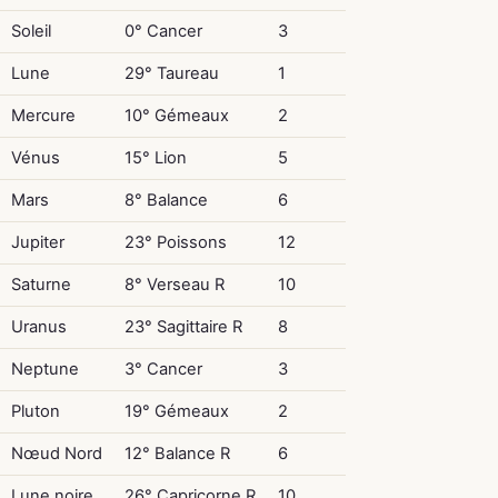
Soleil
0° Cancer
3
Lune
29° Taureau
1
Mercure
10° Gémeaux
2
Vénus
15° Lion
5
Mars
8° Balance
6
Jupiter
23° Poissons
12
Saturne
8° Verseau R
10
Uranus
23° Sagittaire R
8
Neptune
3° Cancer
3
Pluton
19° Gémeaux
2
Nœud Nord
12° Balance R
6
Lune noire
26° Capricorne R
10