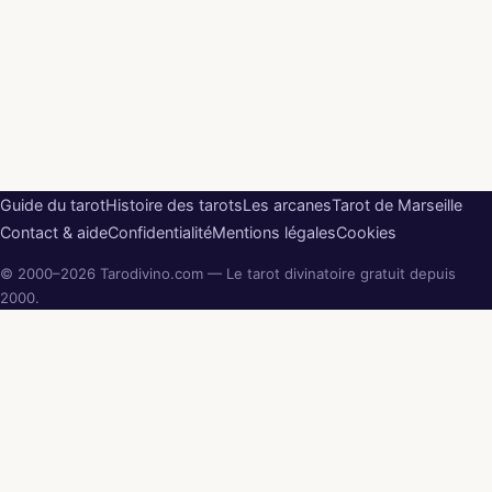
Guide du tarot
Histoire des tarots
Les arcanes
Tarot de Marseille
Contact & aide
Confidentialité
Mentions légales
Cookies
© 2000–2026 Tarodivino.com — Le tarot divinatoire gratuit depuis
2000.