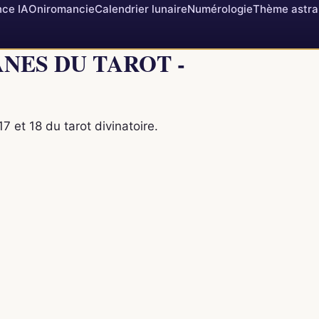
ce IA
Oniromancie
Calendrier lunaire
Numérologie
Thème astra
ANES DU TAROT -
7 et 18 du tarot divinatoire.