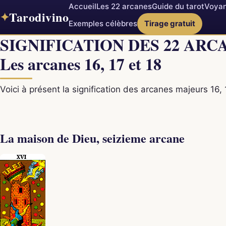
Accueil
Les 22 arcanes
Guide du tarot
Voyan
Tarodivino
✦
Exemples célèbres
Tirage gratuit
SIGNIFICATION DES 22 ARC
Les arcanes 16, 17 et 18
Voici à présent la signification des arcanes majeurs 16, 1
La maison de Dieu, seizieme arcane