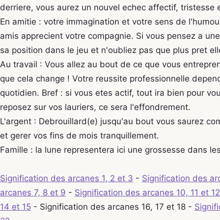
derriere, vous aurez un nouvel echec affectif, tristesse e
En amitie : votre immagination et votre sens de l'humou
amis apprecient votre compagnie. Si vous pensez a une
sa position dans le jeu et n'oubliez pas que plus pret el
Au travail : Vous allez au bout de ce que vous entrepren
que cela change ! Votre reussite professionnelle depen
quotidien. Bref : si vous etes actif, tout ira bien pour v
reposez sur vos lauriers, ce sera l'effondrement.
L'argent : Debrouillard(e) jusqu'au bout vous saurez c
et gerer vos fins de mois tranquillement.
Famille : la lune representera ici une grossesse dans le
Signification des arcanes 1, 2 et 3
-
Signification des ar
arcanes 7, 8 et 9
-
Signification des arcanes 10, 11 et 12
14 et 15
- Signification des arcanes 16, 17 et 18 -
Signif