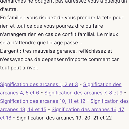
demarches ne bougent pas adressez vous a quelqu'un
d'autre.
En famille : vous risquez de vous prendre la tete pour
rien et tout ce que vous pourrez dire ou faire
n'arrangera rien en cas de conflit familial. Le mieux
sera d'attendre que l'orage passe...
L'argent : tres mauvaise gerance, refléchissez et
n'essayez pas de depenser n'importe comment car
tout peut arriver.
Signification des arcanes 1, 2 et 3
-
Signification des
arcanes 4, 5 et 6
-
Signification des arcanes 7, 8 et 9
-
Signification des arcanes 10, 11 et 12
-
Signification des
arcanes 13, 14 et 15
-
Signification des arcanes 16, 17
et 18
- Signification des arcanes 19, 20, 21 et 22