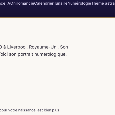
ce IA
Oniromancie
Calendrier lunaire
Numérologie
Thème astra
40 à Liverpool, Royaume-Uni. Son
Voici son portrait numérologique.
 pour votre naissance, est bien plus