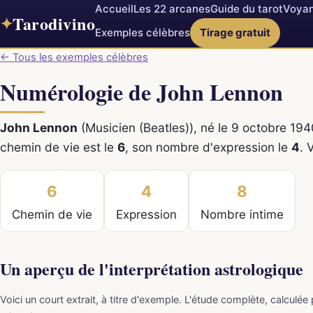
Accueil
Les 22 arcanes
Guide du tarot
Voyan
Tarodivino
✦
Exemples célèbres
Tirage gratuit
← Tous les exemples célèbres
Numérologie de John Lennon
John Lennon
(Musicien (Beatles)), né le 9 octobre 19
chemin de vie est le
6
, son nombre d'expression le
4
. 
6
4
8
Chemin de vie
Expression
Nombre intime
Un aperçu de l'interprétation astrologique
Voici un court extrait, à titre d'exemple. L'étude complète, calculée