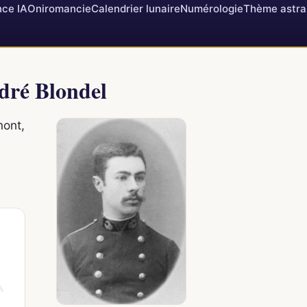
ce IA
Oniromancie
Calendrier lunaire
Numérologie
Thème astra
ndré Blondel
mont,