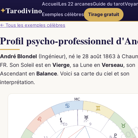
Accueil
Les 22 arcanes
Guide du tarot
Voyan
Tarodivino
✦
Exemples célèbres
Tirage gratuit
← Tous les exemples célèbres
Profil psycho-professionnel d'A
André Blondel
(Ingénieur), né le 28 août 1863 à Chau
FR. Son Soleil est en
Vierge
, sa Lune en
Verseau
, son
Ascendant en
Balance
. Voici sa carte du ciel et son
interprétation.