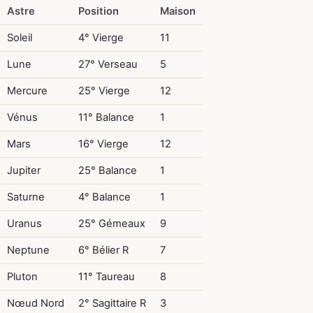
Astre
Position
Maison
Soleil
4° Vierge
11
Lune
27° Verseau
5
Mercure
25° Vierge
12
Vénus
11° Balance
1
Mars
16° Vierge
12
Jupiter
25° Balance
1
Saturne
4° Balance
1
Uranus
25° Gémeaux
9
Neptune
6° Bélier R
7
Pluton
11° Taureau
8
Nœud Nord
2° Sagittaire R
3