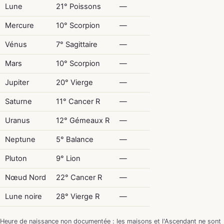
Lune
21° Poissons
—
Mercure
10° Scorpion
—
Vénus
7° Sagittaire
—
Mars
10° Scorpion
—
Jupiter
20° Vierge
—
Saturne
11° Cancer R
—
Uranus
12° Gémeaux R
—
Neptune
5° Balance
—
Pluton
9° Lion
—
Nœud Nord
22° Cancer R
—
Lune noire
28° Vierge R
—
Heure de naissance non documentée : les maisons et l'Ascendant ne sont