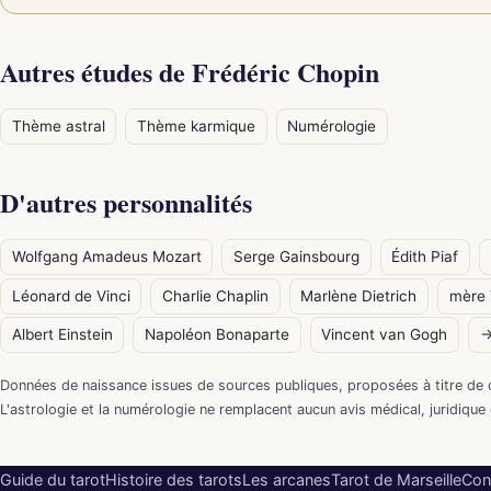
Autres études de Frédéric Chopin
Thème astral
Thème karmique
Numérologie
D'autres personnalités
Wolfgang Amadeus Mozart
Serge Gainsbourg
Édith Piaf
Léonard de Vinci
Charlie Chaplin
Marlène Dietrich
mère 
Albert Einstein
Napoléon Bonaparte
Vincent van Gogh
→
Données de naissance issues de sources publiques, proposées à titre de 
L'astrologie et la numérologie ne remplacent aucun avis médical, juridique 
Guide du tarot
Histoire des tarots
Les arcanes
Tarot de Marseille
Con