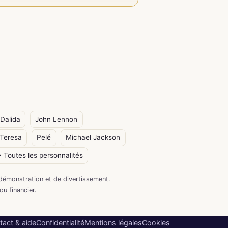
Dalida
John Lennon
Teresa
Pelé
Michael Jackson
 Toutes les personnalités
démonstration et de divertissement.
ou financier.
tact & aide
Confidentialité
Mentions légales
Cookies