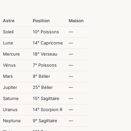
Astre
Position
Maison
Soleil
10° Poissons
—
Lune
14° Capricorne
—
Mercure
18° Verseau
—
Vénus
7° Poissons
—
Mars
8° Bélier
—
Jupiter
25° Bélier
—
Saturne
15° Sagittaire
—
Uranus
14° Scorpion R
—
Neptune
9° Sagittaire
—