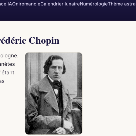
ce IA
Oniromancie
Calendrier lunaire
Numérologie
Thème astra
rédéric Chopin
Pologne.
lanètes
'étant
as