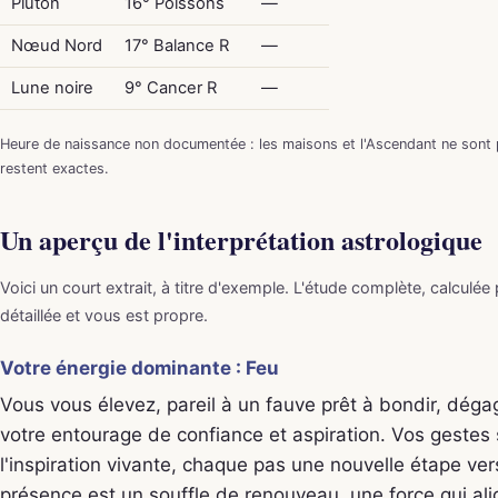
Pluton
16° Poissons
—
Nœud Nord
17° Balance R
—
Lune noire
9° Cancer R
—
Heure de naissance non documentée : les maisons et l'Ascendant ne sont p
restent exactes.
Un aperçu de l'interprétation astrologique
Voici un court extrait, à titre d'exemple. L'étude complète, calculée
détaillée et vous est propre.
Votre énergie dominante : Feu
Vous vous élevez, pareil à un fauve prêt à bondir, déga
votre entourage de confiance et aspiration. Vos gestes
l'inspiration vivante, chaque pas une nouvelle étape ver
présence est un souffle de renouveau, une force qui al