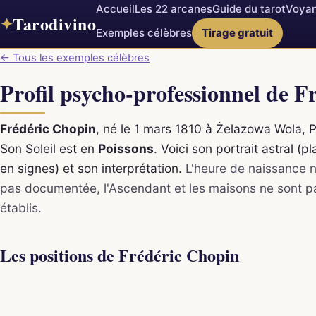
Accueil
Les 22 arcanes
Guide du tarot
Voyan
Tarodivino
✦
Exemples célèbres
Tirage gratuit
← Tous les exemples célèbres
Profil psycho-professionnel de F
Frédéric Chopin
, né le 1 mars 1810 à Żelazowa Wola, 
Son Soleil est en
Poissons
. Voici son portrait astral (p
en signes) et son interprétation.
L'heure de naissance n
pas documentée, l'Ascendant et les maisons ne sont p
établis.
Les positions de Frédéric Chopin