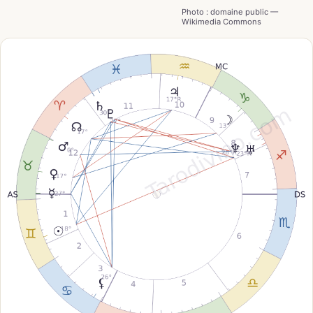
Photo : domaine public —
Wikimedia Commons