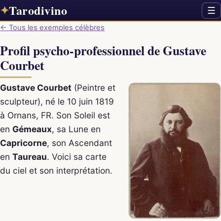
Tarodivino
✦
☰
← Tous les exemples célèbres
Profil psycho-professionnel de Gustave
Courbet
Gustave Courbet
(Peintre et
sculpteur), né le 10 juin 1819
à Ornans, FR. Son Soleil est
en
Gémeaux
, sa Lune en
Capricorne
, son Ascendant
en
Taureau
. Voici sa carte
du ciel et son interprétation.