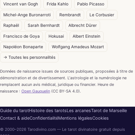
Vincent van Gogh
Frida Kahlo
Pablo Picasso
Michel-Ange Buronarroti
Rembrandt
Le Corbusier
Raphaël
Sarah Bernhardt
Albrecht Dürer
Francisco de Goya
Hokusai
Albert Einstein
Napoléon Bonaparte
Wolfgang Amadeus Mozart
→ Toutes les personnalités
Données de naissance issues de sources publiques, proposées à titre de
démonstration et de divertissement. L'astrologie et la numérologie ne
remplacent aucun avis médical, juridique ou financier. Heure de
naissance :
Open Gauquelin
(CC BY-SA 4.0).
Guide du tarot
Histoire des tarots
Les arcanes
Tarot de Marseille
Contact & aide
Confidentialité
Mentions légales
Cookies
© 2000–2026 Tarodivino.com — Le tarot divinatoire gratuit depuis