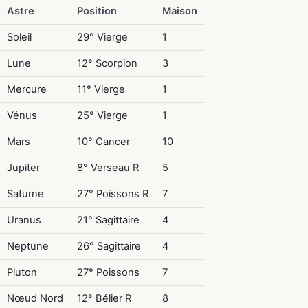
Astre
Position
Maison
Soleil
29° Vierge
1
Lune
12° Scorpion
3
Mercure
11° Vierge
1
Vénus
25° Vierge
1
Mars
10° Cancer
10
Jupiter
8° Verseau R
5
Saturne
27° Poissons R
7
Uranus
21° Sagittaire
4
Neptune
26° Sagittaire
4
Pluton
27° Poissons
7
Nœud Nord
12° Bélier R
8