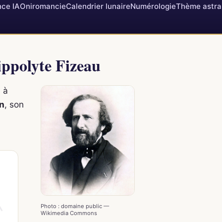
ce IA
Oniromancie
Calendrier lunaire
Numérologie
Thème astra
ippolyte Fizeau
 à
n
, son
Photo : domaine public —
Wikimedia Commons