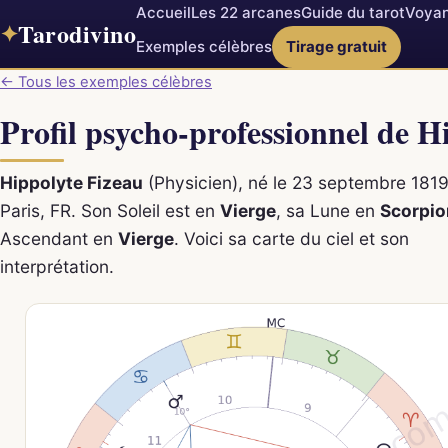
Accueil
Les 22 arcanes
Guide du tarot
Voyan
Tarodivino
✦
Exemples célèbres
Tirage gratuit
← Tous les exemples célèbres
Profil psycho-professionnel de H
Hippolyte Fizeau
(Physicien), né le 23 septembre 1819
Paris, FR. Son Soleil est en
Vierge
, sa Lune en
Scorpio
Ascendant en
Vierge
. Voici sa carte du ciel et son
interprétation.