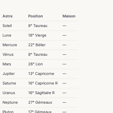
Astre
Position
Maison
Soleil
8° Taureau
—
Lune
18° Vierge
—
Mercure
22° Bélier
—
Vénus
8° Taureau
—
Mars
26° Lion
—
Jupiter
13° Capricorne
—
Saturne
16° Capricorne R
—
Uranus
16° Sagittaire R
—
Neptune
27° Gémeaux
—
Pluton
17° Gémeaux
—