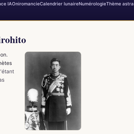
ce IA
Oniromancie
Calendrier lunaire
Numérologie
Thème astra
irohito
pon.
anètes
'étant
as