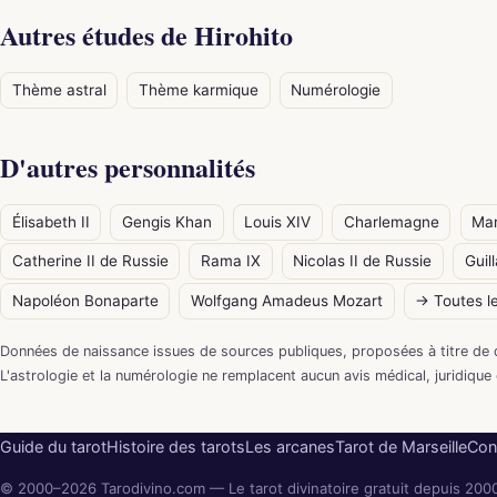
Autres études de Hirohito
Thème astral
Thème karmique
Numérologie
D'autres personnalités
Élisabeth II
Gengis Khan
Louis XIV
Charlemagne
Mar
Catherine II de Russie
Rama IX
Nicolas II de Russie
Guil
Napoléon Bonaparte
Wolfgang Amadeus Mozart
→ Toutes le
Données de naissance issues de sources publiques, proposées à titre de 
L'astrologie et la numérologie ne remplacent aucun avis médical, juridique 
Guide du tarot
Histoire des tarots
Les arcanes
Tarot de Marseille
Con
© 2000–2026 Tarodivino.com — Le tarot divinatoire gratuit depuis 200