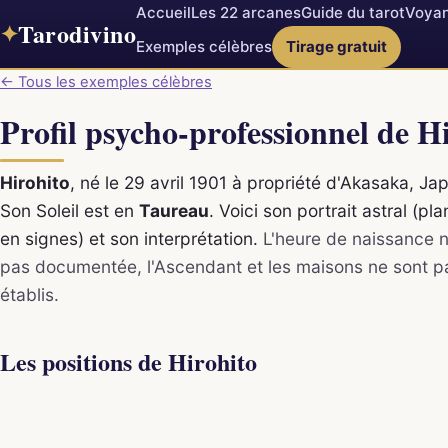
Accueil
Les 22 arcanes
Guide du tarot
Voyan
Tarodivino
✦
Exemples célèbres
Tirage gratuit
← Tous les exemples célèbres
Profil psycho-professionnel de H
Hirohito
, né le 29 avril 1901 à propriété d'Akasaka, Ja
Son Soleil est en
Taureau
. Voici son portrait astral (pl
en signes) et son interprétation.
L'heure de naissance n
pas documentée, l'Ascendant et les maisons ne sont p
établis.
Les positions de Hirohito