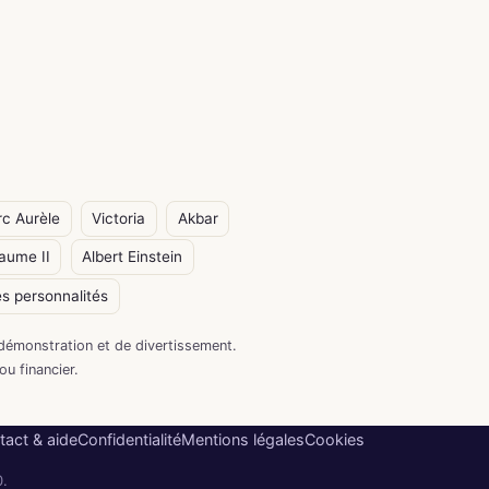
c Aurèle
Victoria
Akbar
laume II
Albert Einstein
s personnalités
démonstration et de divertissement.
ou financier.
tact & aide
Confidentialité
Mentions légales
Cookies
0.