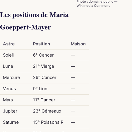
Photo : domaine public —
Wikimedia Commons
Les positions de Maria
Goeppert-Mayer
Astre
Position
Maison
Soleil
6° Cancer
—
Lune
21° Vierge
—
Mercure
26° Cancer
—
Vénus
9° Lion
—
Mars
11° Cancer
—
Jupiter
23° Gémeaux
—
Saturne
15° Poissons R
—