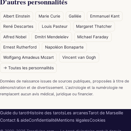
D'autres personnalités
Albert Einstein
Marie Curie
Galilée
Emmanuel Kant
René Descartes
Louis Pasteur
Margaret Thatcher
Alfred Nobel
Dmitri Mendeleïev
Michael Faraday
Ernest Rutherford
Napoléon Bonaparte
Wolfgang Amadeus Mozart
Vincent van Gogh
→ Toutes les personnalités
Données de naissance issues de sources publiques, proposées à titre de
démonstration et de divertissement. L'astrologie et la numérologie ne
remplacent aucun avis médical, juridique ou financier.
Guide du tarot
Histoire des tarots
Les arcanes
Tarot de Marseille
Contact & aide
Confidentialité
Mentions légales
Cookies