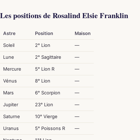
Les positions de Rosalind Elsie Franklin
Astre
Position
Maison
Soleil
2° Lion
—
Lune
2° Sagittaire
—
Mercure
5° Lion R
—
Vénus
8° Lion
—
Mars
6° Scorpion
—
Jupiter
23° Lion
—
Saturne
10° Vierge
—
Uranus
5° Poissons R
—