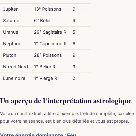
Jupiter
13° Poissons
9
Saturne
6° Bélier
9
Uranus
29° Sagittaire R
5
Neptune
1° Capricorne R
6
Pluton
28° Poissons
9
Nœud Nord
1° Bélier R
9
Lune noire
1° Vierge R
2
Un aperçu de l'interprétation astrologique
Voici un court extrait, à titre d'exemple. L'étude complète, calculée
pour votre naissance, est bien plus détaillée et vous est propre.
Votre énergie dominante : Feu