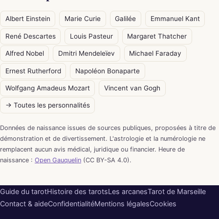
Albert Einstein
Marie Curie
Galilée
Emmanuel Kant
René Descartes
Louis Pasteur
Margaret Thatcher
Alfred Nobel
Dmitri Mendeleïev
Michael Faraday
Ernest Rutherford
Napoléon Bonaparte
Wolfgang Amadeus Mozart
Vincent van Gogh
→ Toutes les personnalités
Données de naissance issues de sources publiques, proposées à titre de
démonstration et de divertissement. L'astrologie et la numérologie ne
remplacent aucun avis médical, juridique ou financier. Heure de
naissance :
Open Gauquelin
(CC BY-SA 4.0).
Guide du tarot
Histoire des tarots
Les arcanes
Tarot de Marseille
Contact & aide
Confidentialité
Mentions légales
Cookies