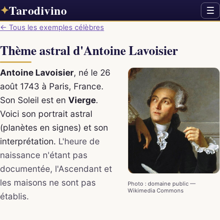
Tarodivino
✦
☰
← Tous les exemples célèbres
Thème astral d'Antoine Lavoisier
Antoine Lavoisier
, né le 26
août 1743 à Paris, France.
Son Soleil est en
Vierge
.
Voici son portrait astral
(planètes en signes) et son
interprétation.
L'heure de
naissance n'étant pas
documentée, l'Ascendant et
les maisons ne sont pas
Photo : domaine public —
Wikimedia Commons
établis.