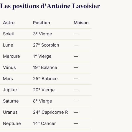
Les positions d'Antoine Lavoisier
Astre
Position
Maison
Soleil
3° Vierge
—
Lune
27° Scorpion
—
Mercure
1° Vierge
—
Vénus
19° Balance
—
Mars
25° Balance
—
Jupiter
20° Vierge
—
Saturne
8° Vierge
—
Uranus
24° Capricorne R
—
Neptune
14° Cancer
—