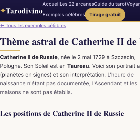
Accueil
Les 22 arcanes
Guide du tarot
Voyan
Tarodivino
✦
Exemples célèbres
Tirage gratuit
← Tous les exemples célèbres
Thème astral de Catherine II de
Catherine II de Russie
, née le 2 mai 1729 à Szczecin,
Pologne. Son Soleil est en
Taureau
. Voici son portrait a
(planètes en signes) et son interprétation.
L'heure de
naissance n'étant pas documentée, l'Ascendant et les
maisons ne sont pas établis.
Les positions de Catherine II de Russie