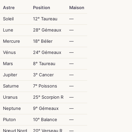
Astre
Position
Maison
Soleil
12° Taureau
—
Lune
28° Gémeaux
—
Mercure
18° Bélier
—
Vénus
24° Gémeaux
—
Mars
8° Taureau
—
Jupiter
3° Cancer
—
Saturne
7° Poissons
—
Uranus
25° Scorpion R
—
Neptune
9° Gémeaux
—
Pluton
10° Balance
—
Nœud Nord
20° Verseau R
—