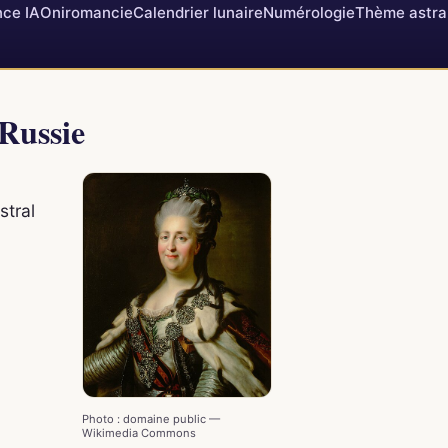
ce IA
Oniromancie
Calendrier lunaire
Numérologie
Thème astra
 Russie
stral
Photo : domaine public —
Wikimedia Commons