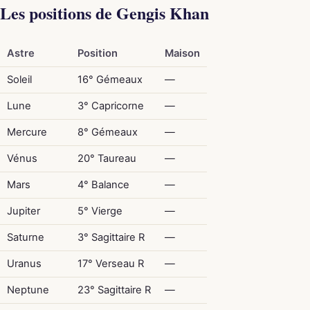
Les positions de Gengis Khan
Astre
Position
Maison
Soleil
16° Gémeaux
—
Lune
3° Capricorne
—
Mercure
8° Gémeaux
—
Vénus
20° Taureau
—
Mars
4° Balance
—
Jupiter
5° Vierge
—
Saturne
3° Sagittaire R
—
Uranus
17° Verseau R
—
Neptune
23° Sagittaire R
—