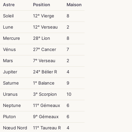
Astre
Position
Maison
Soleil
12° Vierge
8
Lune
12° Verseau
2
Mercure
28° Lion
8
Vénus
27° Cancer
7
Mars
7° Verseau
2
Jupiter
24° Bélier R
4
Saturne
1° Balance
9
Uranus
3° Scorpion
10
Neptune
11° Gémeaux
6
Pluton
9° Gémeaux
6
Nœud Nord
11° Taureau R
4