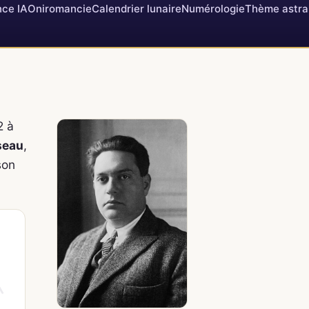
ce IA
Oniromancie
Calendrier lunaire
Numérologie
Thème astra
2 à
seau
,
son