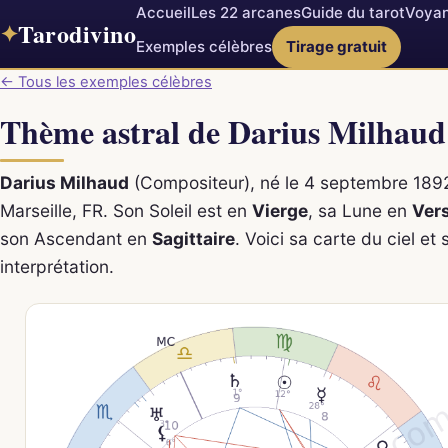
Accueil
Les 22 arcanes
Guide du tarot
Voyan
Tarodivino
✦
Exemples célèbres
Tirage gratuit
← Tous les exemples célèbres
Thème astral de Darius Milhaud
Darius Milhaud
(Compositeur), né le 4 septembre 189
Marseille, FR. Son Soleil est en
Vierge
, sa Lune en
Ver
son Ascendant en
Sagittaire
. Voici sa carte du ciel et 
interprétation.