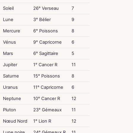
Soleil
26° Verseau
7
Lune
3° Bélier
9
Mercure
6° Poissons
8
Vénus
9° Capricorne
6
Mars
6° Sagittaire
5
Jupiter
1° Cancer R
11
Saturne
15° Poissons
8
Uranus
11° Capricorne
6
Neptune
10° Cancer R
12
Pluton
23° Gémeaux
11
Nœud Nord
1° Lion R
12
Lune noire
24° Gémeaux R
11