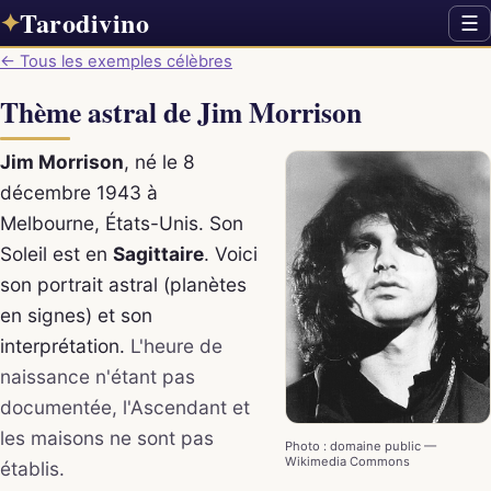
Tarodivino
✦
☰
← Tous les exemples célèbres
Thème astral de Jim Morrison
Jim Morrison
, né le 8
décembre 1943 à
Melbourne, États-Unis. Son
Soleil est en
Sagittaire
. Voici
son portrait astral (planètes
en signes) et son
interprétation.
L'heure de
naissance n'étant pas
documentée, l'Ascendant et
les maisons ne sont pas
Photo : domaine public —
Wikimedia Commons
établis.