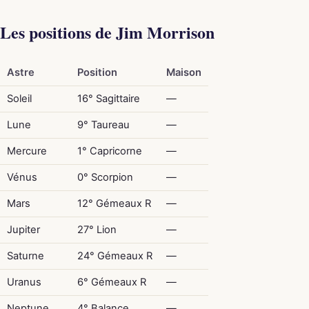
Les positions de Jim Morrison
Astre
Position
Maison
Soleil
16° Sagittaire
—
Lune
9° Taureau
—
Mercure
1° Capricorne
—
Vénus
0° Scorpion
—
Mars
12° Gémeaux R
—
Jupiter
27° Lion
—
Saturne
24° Gémeaux R
—
Uranus
6° Gémeaux R
—
Neptune
4° Balance
—