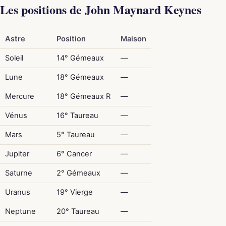
Les positions de John Maynard Keynes
Astre
Position
Maison
Soleil
14° Gémeaux
—
Lune
18° Gémeaux
—
Mercure
18° Gémeaux R
—
Vénus
16° Taureau
—
Mars
5° Taureau
—
Jupiter
6° Cancer
—
Saturne
2° Gémeaux
—
Uranus
19° Vierge
—
Neptune
20° Taureau
—