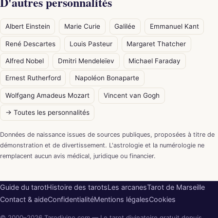
D'autres personnalités
Albert Einstein
Marie Curie
Galilée
Emmanuel Kant
René Descartes
Louis Pasteur
Margaret Thatcher
Alfred Nobel
Dmitri Mendeleïev
Michael Faraday
Ernest Rutherford
Napoléon Bonaparte
Wolfgang Amadeus Mozart
Vincent van Gogh
→ Toutes les personnalités
Données de naissance issues de sources publiques, proposées à titre de
démonstration et de divertissement. L'astrologie et la numérologie ne
remplacent aucun avis médical, juridique ou financier.
Guide du tarot
Histoire des tarots
Les arcanes
Tarot de Marseille
Contact & aide
Confidentialité
Mentions légales
Cookies
© 2000–2026 Tarodivino.com — Le tarot divinatoire gratuit depuis