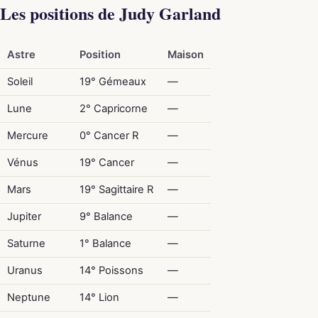
Les positions de Judy Garland
Astre
Position
Maison
Soleil
19° Gémeaux
—
Lune
2° Capricorne
—
Mercure
0° Cancer R
—
Vénus
19° Cancer
—
Mars
19° Sagittaire R
—
Jupiter
9° Balance
—
Saturne
1° Balance
—
Uranus
14° Poissons
—
Neptune
14° Lion
—