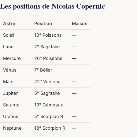
Les positions de Nicolas Copernic
Astre
Position
Maison
Soleil
10° Poissons
—
Lune
2° Sagittaire
—
Mercure
26° Poissons
—
Vénus
7° Bélier
—
Mars
22° Verseau
—
Jupiter
5° Sagittaire
—
Saturne
19° Gémeaux
—
Uranus
5° Scorpion R
—
Neptune
18° Scorpion R
—