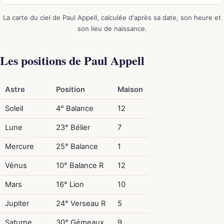
La carte du ciel de Paul Appell, calculée d'après sa date, son heure et
son lieu de naissance.
Les positions de Paul Appell
Astre
Position
Maison
Soleil
4° Balance
12
Lune
23° Bélier
7
Mercure
25° Balance
1
Vénus
10° Balance R
12
Mars
16° Lion
10
Jupiter
24° Verseau R
5
Saturne
30° Gémeaux
9