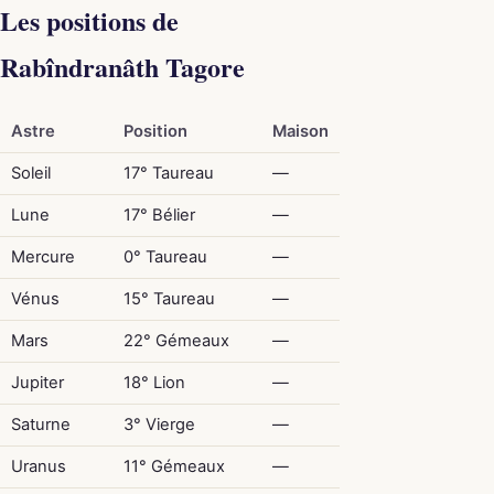
Les positions de
Rabîndranâth Tagore
Astre
Position
Maison
Soleil
17° Taureau
—
Lune
17° Bélier
—
Mercure
0° Taureau
—
Vénus
15° Taureau
—
Mars
22° Gémeaux
—
Jupiter
18° Lion
—
Saturne
3° Vierge
—
Uranus
11° Gémeaux
—