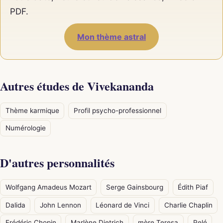
PDF.
Mon thème astral
Autres études de Vivekananda
Thème karmique
Profil psycho-professionnel
Numérologie
D'autres personnalités
Wolfgang Amadeus Mozart
Serge Gainsbourg
Édith Piaf
Dalida
John Lennon
Léonard de Vinci
Charlie Chaplin
Frédéric Chopin
Marlène Dietrich
mère Teresa
Pelé