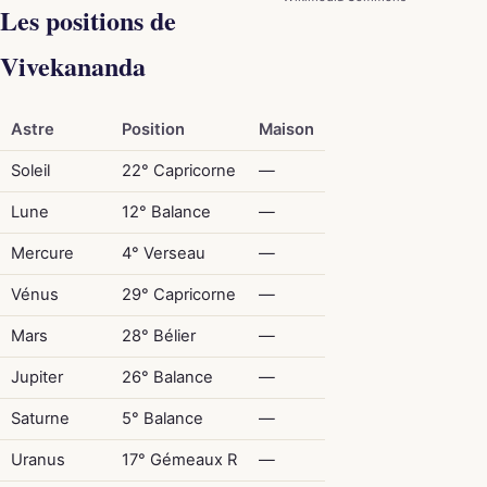
Les positions de
Vivekananda
Astre
Position
Maison
Soleil
22° Capricorne
—
Lune
12° Balance
—
Mercure
4° Verseau
—
Vénus
29° Capricorne
—
Mars
28° Bélier
—
Jupiter
26° Balance
—
Saturne
5° Balance
—
Uranus
17° Gémeaux R
—