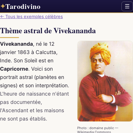
Tarodivino
✦
☰
← Tous les exemples célèbres
Thème astral de Vivekananda
Vivekananda
, né le 12
janvier 1863 à Calcutta,
Inde. Son Soleil est en
Capricorne
. Voici son
portrait astral (planètes en
signes) et son interprétation.
L'heure de naissance n'étant
pas documentée,
l'Ascendant et les maisons
ne sont pas établis.
Photo : domaine public —
Wikimedia Commons