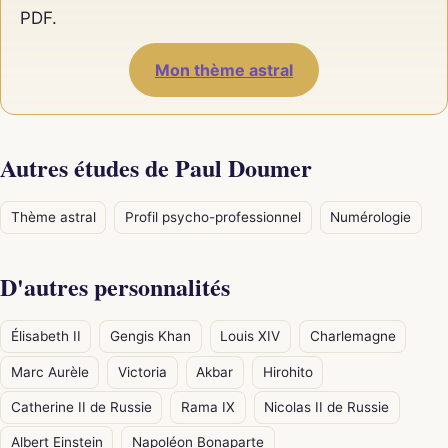
PDF.
Mon thème astral
Autres études de Paul Doumer
Thème astral
Profil psycho-professionnel
Numérologie
D'autres personnalités
Élisabeth II
Gengis Khan
Louis XIV
Charlemagne
Marc Aurèle
Victoria
Akbar
Hirohito
Catherine II de Russie
Rama IX
Nicolas II de Russie
Albert Einstein
Napoléon Bonaparte