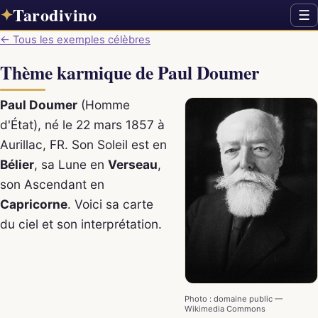
Tarodivino
✦
☰
← Tous les exemples célèbres
Thème karmique de Paul Doumer
Paul Doumer
(Homme
d'État), né le 22 mars 1857 à
Aurillac, FR. Son Soleil est en
Bélier
, sa Lune en
Verseau
,
son Ascendant en
Capricorne
. Voici sa carte
du ciel et son interprétation.
Photo : domaine public —
Wikimedia Commons